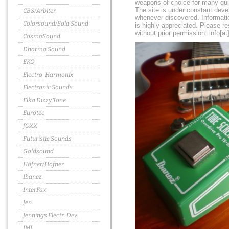
weapons of choice for many gui
The site is under constant dev
CBS/Arbiter
whenever discovered. Informatio
Colorsound/Sola Sound
is highly appreciated. Please r
without prior permission: info[
CosmoSound
Dharma Sound
EKO
Electro-Harmonix
Electronic Sounds
Elka Dizzy Tone
Eurotec
fOXX
Futuristic Sounds
Goldsound
Höfner/Hofner
Ibanez
InterFax
Jen
Jennings Electr. Dev.
JMI