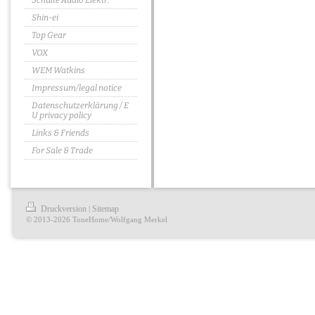
Schulte Audio Elektr.
Shin-ei
Top Gear
VOX
WEM Watkins
Impressum/legal notice
Datenschutzerklärung / E
U privacy policy
Links & Friends
For Sale & Trade
Druckversion
Sitemap
|
© 2013-2026 ToneHome/Wolfgang Merkel