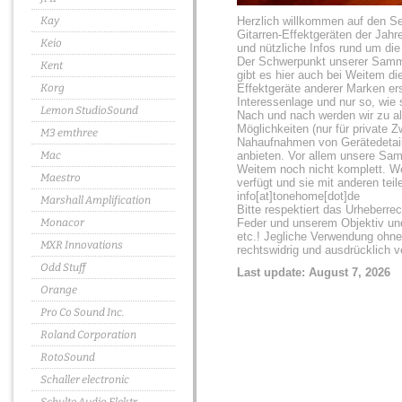
Herzlich willkommen auf den S
Kay
Gitarren-Effektgeräten der Jahre
Keio
und nützliche Infos rund um die
Der Schwerpunkt unserer Samml
Kent
gibt es hier auch bei Weitem d
Effektgeräte anderer Marken er
Korg
Interessenlage und nur so, wie
Lemon StudioSound
Nach und nach werden wir zu al
Möglichkeiten (nur für private 
M3 emthree
Nahaufnahmen von Gerätedetail
anbieten. Vor allem unsere Sa
Mac
Weitem noch nicht komplett. We
Maestro
verfügt und sie mit anderen tei
info[at]tonehome[dot]de
Marshall Amplification
Bitte respektiert das Urheberre
Feder und unserem Objektiv und
Monacor
etc.! Jegliche Verwendung ohne
MXR Innovations
rechtswidrig und ausdrücklich v
Odd Stuff
Last update: August 7,
2026
Orange
Pro Co Sound Inc.
Roland Corporation
RotoSound
Schaller electronic