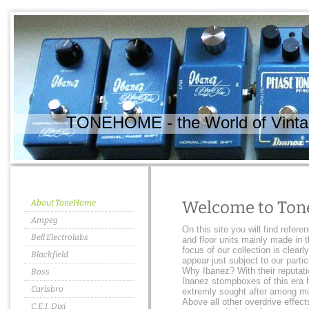
TONEHOME - the World of Vintag
About ToneHome
Welcome to To
Ampeg
On this site you will find refere
Bell Electrolabs
and floor units mainly made in 
focus of our collection is clearl
Blackfield
appear just subject to our partic
Why Ibanez? With their reputatio
Boss
Ibanez stompboxes of this era
Carlsbro
extremly sought after among mu
Above all other overdrive effe
C.E.I. Dixi