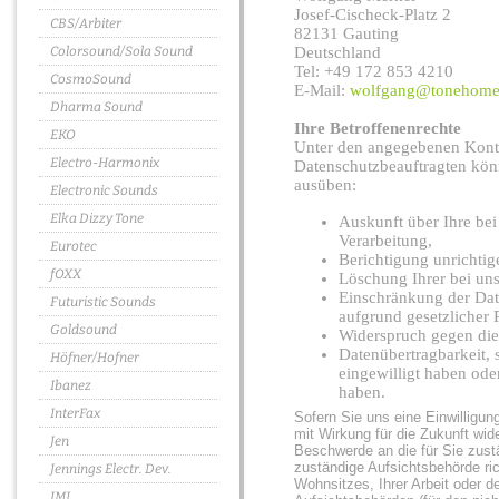
Josef-Cischeck-Platz 2
CBS/Arbiter
82131 Gauting
Colorsound/Sola Sound
Deutschland
Tel: +49 172 853 4210
CosmoSound
E-Mail:
wolfgang@tonehome
Dharma Sound
Ihre Betroffenenrechte
EKO
Unter den angegebenen Kont
Electro-Harmonix
Datenschutzbeauftragten könn
ausüben:
Electronic Sounds
Elka Dizzy Tone
Auskunft über Ihre bei
Verarbeitung,
Eurotec
Berichtigung unrichti
fOXX
Löschung Ihrer bei uns
Einschränkung der Date
Futuristic Sounds
aufgrund gesetzlicher 
Goldsound
Widerspruch gegen die
Datenübertragbarkeit, 
Höfner/Hofner
eingewilligt haben ode
Ibanez
haben.
InterFax
Sofern Sie uns eine Einwilligung
mit Wirkung für die Zukunft wide
Jen
Beschwerde an die für Sie zust
zuständige Aufsichtsbehörde ri
Jennings Electr. Dev.
Wohnsitzes, Ihrer Arbeit oder d
JMI