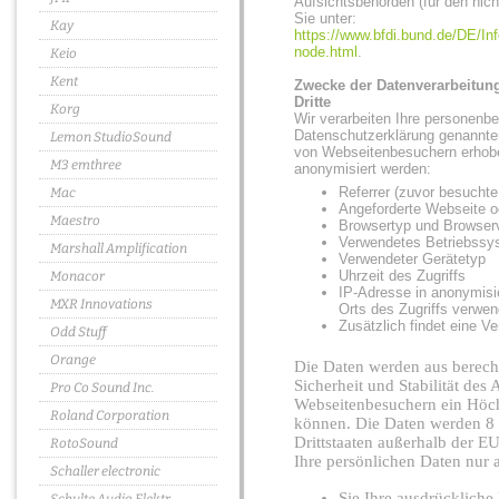
Aufsichtsbehörden (für den nicht
Sie unter:
Kay
https://www.bfdi.bund.de/DE/Inf
node.html
.
Keio
Kent
Zwecke der Datenverarbeitung
Dritte
Korg
Wir verarbeiten Ihre personenb
Datenschutzerklärung genannte
Lemon StudioSound
von Webseitenbesuchern erhoben
M3 emthree
anonymisiert werden:
Referrer (zuvor besucht
Mac
Angeforderte Webseite o
Maestro
Browsertyp und Browser
Verwendetes Betriebssy
Marshall Amplification
Verwendeter Gerätetyp
Uhrzeit des Zugriffs
Monacor
IP-Adresse in anonymisie
MXR Innovations
Orts des Zugriffs verwen
Zusätzlich findet eine V
Odd Stuff
Orange
Die Daten werden aus berech
Sicherheit und Stabilität de
Pro Co Sound Inc.
Webseitenbesuchern ein Höchs
Roland Corporation
können. Die Daten werden 8 
Drittstaaten außerhalb der EU 
RotoSound
Ihre persönlichen Daten nur a
Schaller electronic
Sie Ihre ausdrückliche 