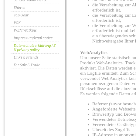
Schulte Audio Elektr.
die Verarbeitung zur A
Shin-ei
erforderlich ist,
die Verarbeitung zur Er
Top Gear
erforderlich ist,
VOX
die Verarbeitung zur W
WEM Watkins
erforderlich ist und k
ein überwiegendes schu
Impressum/legal notice
Nichtweitergabe Ihrer
Datenschutzerklärung / E
U privacy policy
WebAnalytics
Links & Friends
Um unsere Seite statistisch 
Produkt WebAnalytics. Track
For Sale & Trade
aktiviert. Die Daten werden 
ein Logfile ermittelt. Zum 
verwendet WebAnalytics kein
personenbezogenen Daten vo
Rückschlüsse auf die einzel
Es werden folgende Daten er
Referrer (zuvor besuch
Angeforderte Webseite
Browsertyp und Brows
Verwendetes Betriebss
Verwendeter Gerätetyp
Uhrzeit des Zugriffs
IP-Adresse in anonymis