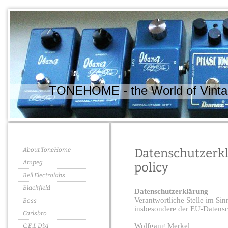
TONEHOME - the World of Vintag
About ToneHome
Datenschutzerkl
Ampeg
policy
Bell Electrolabs
Blackfield
Datenschutzerklärung
Verantwortliche Stelle im Si
Boss
insbesondere der EU-Datens
Carlsbro
Wolfgang Merkel
C.E.I. Dixi